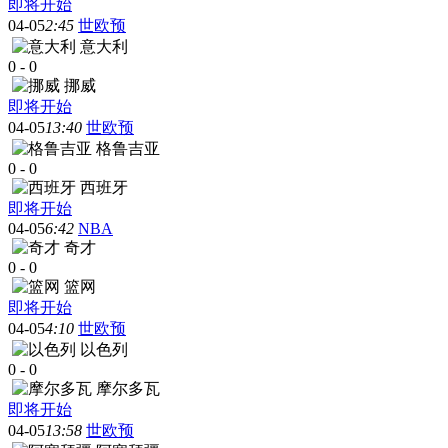
即将开始
04-05
2:45
世欧预
意大利
0
-
0
挪威
即将开始
04-05
13:40
世欧预
格鲁吉亚
0
-
0
西班牙
即将开始
04-05
6:42
NBA
奇才
0
-
0
篮网
即将开始
04-05
4:10
世欧预
以色列
0
-
0
摩尔多瓦
即将开始
04-05
13:58
世欧预