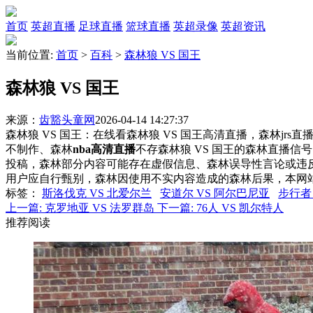
首页
英超直播
足球直播
篮球直播
英超录像
英超资讯
当前位置:
首页
>
百科
>
森林狼 VS 国王
森林狼 VS 国王
来源：
齿豁头童网
2026-04-14 14:27:37
森林狼 VS 国王：在线看森林狼 VS 国王高清直播，森林jrs
不制作、森林
nba高清直播
不存森林狼 VS 国王的森林直播
投稿，森林部分内容可能存在虚假信息、森林误导性言论或违
用户应自行甄别，森林因使用不实内容造成的森林后果，本网
标签
：
斯洛伐克 VS 北爱尔兰
安道尔 VS 阿尔巴尼亚
步行者 
上一篇:
克罗地亚 VS 法罗群岛
下一篇:
76人 VS 凯尔特人
推荐阅读