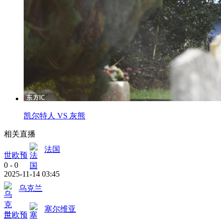
凯尔特人 VS 灰熊
相关直播
法国
世欧预
0
-
0
2025-11-14 03:45
乌克兰
塞尔维亚
世欧预