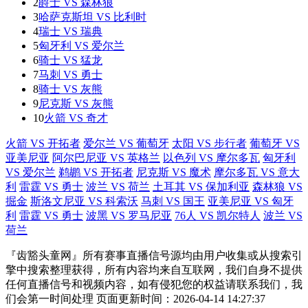
2
爵士 VS 森林狼
3
哈萨克斯坦 VS 比利时
4
瑞士 VS 瑞典
5
匈牙利 VS 爱尔兰
6
骑士 VS 猛龙
7
马刺 VS 勇士
8
骑士 VS 灰熊
9
尼克斯 VS 灰熊
10
火箭 VS 奇才
火箭 VS 开拓者
爱尔兰 VS 葡萄牙
太阳 VS 步行者
葡萄牙 VS
亚美尼亚
阿尔巴尼亚 VS 英格兰
以色列 VS 摩尔多瓦
匈牙利
VS 爱尔兰
鹈鹕 VS 开拓者
尼克斯 VS 魔术
摩尔多瓦 VS 意大
利
雷霆 VS 勇士
波兰 VS 荷兰
土耳其 VS 保加利亚
森林狼 VS
掘金
斯洛文尼亚 VS 科索沃
马刺 VS 国王
亚美尼亚 VS 匈牙
利
雷霆 VS 勇士
波黑 VS 罗马尼亚
76人 VS 凯尔特人
波兰 VS
荷兰
『齿豁头童网』所有赛事直播信号源均由用户收集或从搜索引
擎中搜索整理获得，所有内容均来自互联网，我们自身不提供
任何直播信号和视频内容，如有侵犯您的权益请联系我们，我
们会第一时间处理 页面更新时间：2026-04-14 14:27:37