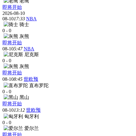
老鹰
即将开始
2026-08-10
08-10
17:33
NBA
骑士
0
-
0
灰熊
即将开始
08-10
5:47
NBA
尼克斯
0
-
0
灰熊
即将开始
08-10
8:45
世欧预
直布罗陀
0
-
0
黑山
即将开始
08-10
13:12
世欧预
匈牙利
0
-
0
爱尔兰
即将开始