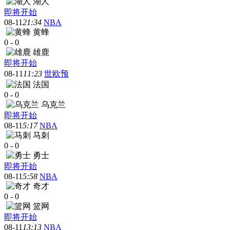
湖人
即将开始
08-11
21:34
NBA
黄蜂
0
-
0
雄鹿
即将开始
08-11
11:23
世欧预
法国
0
-
0
乌克兰
即将开始
08-11
5:17
NBA
马刺
0
-
0
勇士
即将开始
08-11
5:58
NBA
奇才
0
-
0
篮网
即将开始
08-11
13:13
NBA