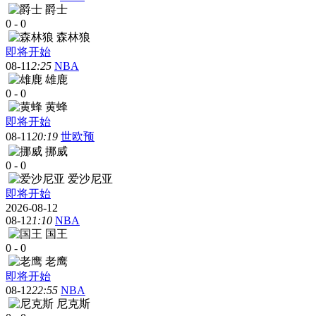
爵士
0
-
0
森林狼
即将开始
08-11
2:25
NBA
雄鹿
0
-
0
黄蜂
即将开始
08-11
20:19
世欧预
挪威
0
-
0
爱沙尼亚
即将开始
2026-08-12
08-12
1:10
NBA
国王
0
-
0
老鹰
即将开始
08-12
22:55
NBA
尼克斯