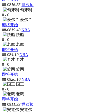
08-08
16:55
世欧预
匈牙利
0
-
0
爱尔兰
即将开始
08-08
19:48
NBA
快船
0
-
0
老鹰
即将开始
08-08
4:10
NBA
奇才
0
-
0
篮网
即将开始
08-08
20:10
NBA
国王
0
-
0
老鹰
即将开始
08-08
11:33
世欧预
安道尔