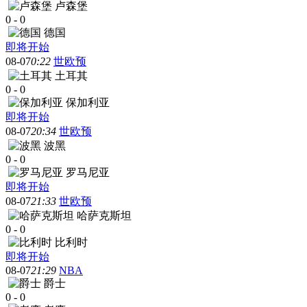
卢森堡
0
-
0
德国
即将开始
08-07
0:22
世欧预
土耳其
0
-
0
保加利亚
即将开始
08-07
20:34
世欧预
波黑
0
-
0
罗马尼亚
即将开始
08-07
21:33
世欧预
哈萨克斯坦
0
-
0
比利时
即将开始
08-07
21:29
NBA
爵士
0
-
0