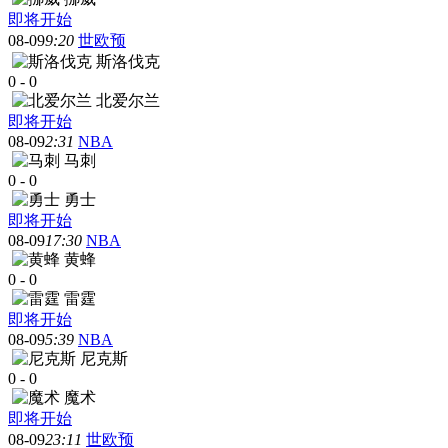
即将开始
08-09
9:20
世欧预
斯洛伐克
0
-
0
北爱尔兰
即将开始
08-09
2:31
NBA
马刺
0
-
0
勇士
即将开始
08-09
17:30
NBA
黄蜂
0
-
0
雷霆
即将开始
08-09
5:39
NBA
尼克斯
0
-
0
魔术
即将开始
08-09
23:11
世欧预