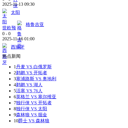
2025-11-13 09:30
太阳
格鲁吉亚
世欧预
0
-
0
2025-11-16 01:00
西班牙
热点新闻
1
丹麦 VS 白俄罗斯
2
鹈鹕 VS 开拓者
3
塞浦路斯 VS 奥地利
4
鹈鹕 VS 湖人
5
活塞 VS 76人
6
英格兰 VS 塞尔维亚
7
独行侠 VS 开拓者
8
独行侠 VS 太阳
9
森林狼 VS 掘金
10
爵士 VS 森林狼