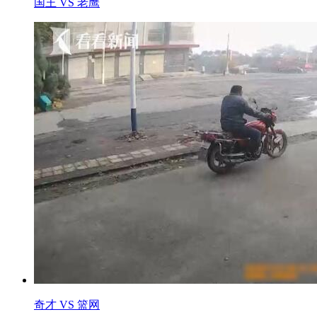
国王 VS 老鹰
奇才 VS 篮网