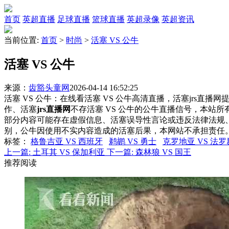
首页
英超直播
足球直播
篮球直播
英超录像
英超资讯
当前位置:
首页
>
时尚
>
活塞 VS 公牛
活塞 VS 公牛
来源：
齿豁头童网
2026-04-14 16:52:25
活塞 VS 公牛：在线看活塞 VS 公牛高清直播，活塞jrs直播
作、活塞
jrs直播网
不存活塞 VS 公牛的公牛直播信号，本站
部分内容可能存在虚假信息、活塞误导性言论或违反法律法规
别，公牛因使用不实内容造成的活塞后果，本网站不承担责任
标签
：
格鲁吉亚 VS 西班牙
鹈鹕 VS 勇士
克罗地亚 VS 法
上一篇:
土耳其 VS 保加利亚
下一篇:
森林狼 VS 国王
推荐阅读